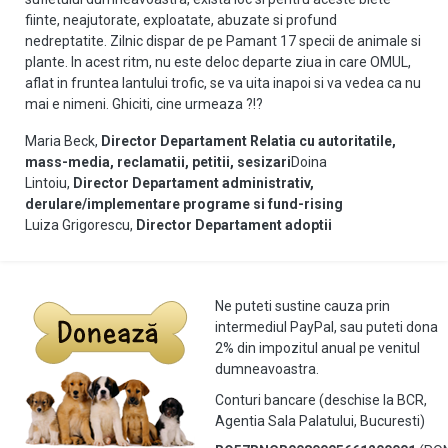
fiinte, neajutorate, exploatate, abuzate si profund
nedreptatite.
Zilnic dispar de pe Pamant 17 specii de animale si
plante.
In acest ritm, nu este deloc departe ziua in care OMUL,
aflat in fruntea lantului trofic, se va uita inapoi si va vedea ca nu
mai e nimeni. Ghiciti, cine urmeaza ?!?
Maria Beck,
Director Departament Relatia cu autoritatile,
mass-media, reclamatii, petitii, sesizari
Doina
Lintoiu,
Director Departament administrativ,
derulare/implementare programe si fund-rising
Luiza Grigorescu,
Director Departament adoptii
CUM PUTETI
AJUTA
Ne puteti sustine cauza prin
intermediul PayPal, sau puteti dona
2% din impozitul anual pe venitul
dumneavoastra.
Conturi bancare (deschise la BCR,
Agentia Sala Palatului, Bucuresti)