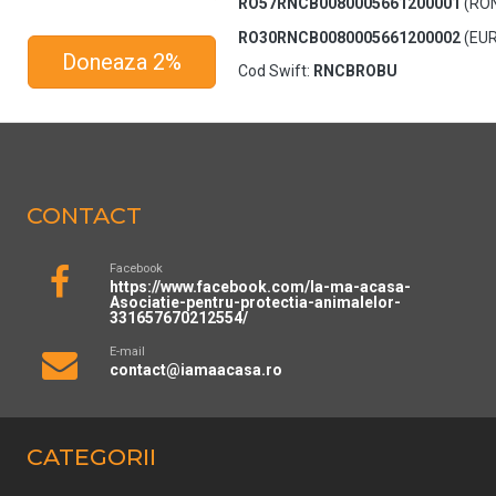
RO57RNCB0080005661200001
(RO
RO30RNCB0080005661200002
(EUR
Doneaza 2%
Cod Swift:
RNCBROBU
CONTACT
Facebook
https://www.facebook.com/Ia-ma-acasa-
Asociatie-pentru-protectia-animalelor-
331657670212554/
E-mail
contact@iamaacasa.ro
CATEGORII