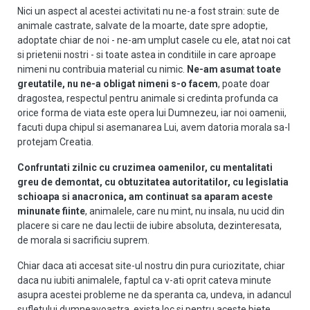
Nici un aspect al acestei activitati nu ne-a fost strain: sute de
animale castrate, salvate de la moarte, date spre adoptie,
adoptate chiar de noi - ne-am umplut casele cu ele, atat noi cat
si prietenii nostri - si toate astea in conditiile in care aproape
nimeni nu contribuia material cu nimic.
Ne-am asumat toate
greutatile, nu ne-a obligat nimeni s-o facem
, poate doar
dragostea, respectul pentru animale
si credinta profunda ca
orice forma de viata este opera lui Dumnezeu, iar noi oamenii,
facuti dupa chipul si asemanarea Lui, avem datoria morala sa-I
protejam Creatia.
Confruntati zilnic cu cruzimea oamenilor, cu mentalitati
greu de demontat, cu obtuzitatea autoritatilor, cu legislatia
schioapa si anacronica, am continuat sa aparam aceste
minunate fiinte
,
animalele, care nu mint, nu insala, nu ucid din
placere si care ne dau lectii de iubire absoluta
, dezinteresata,
de morala si sacrificiu suprem.
Chiar daca ati accesat site-ul nostru din pura curiozitate, chiar
daca nu iubiti animalele, faptul ca v-ati oprit cateva minute
asupra acestei probleme ne da speranta ca, undeva, in adancul
sufletului dumneavoastra, exista loc si pentru aceste biete