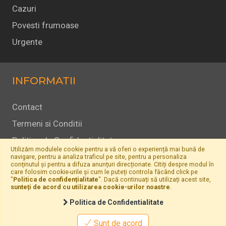
Cazuri
Povesti frumoase
Urgente
INFORMATII
Contact
Termeni si Conditii
Politica de Confidentialitate
Utilizăm modulele cookie pentru a vă oferi o experiență mai bună de
Politica Cookie
navigare, pentru a analiza traficul pe site, pentru a personaliza
conținutul și pentru a difuza anunțuri direcționate. Citiți despre modul în
care folosim cookie-urile și cum le puteți controla făcând click pe
ANPC
"
Politica de confidențialitate
". Dacă continuați să utilizați acest site,
sunteți de acord cu utilizarea cookie-urilor noastre
.
Politica de Confidentialitate
© 2026
Ia-mă Acasă
- All Rights Reserved
Sunt de acord
Powered by
Soft360